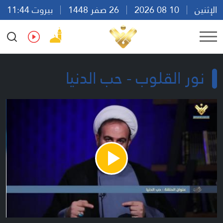
الإثنين
10 08 2026
26 صفر 1448
بيروت 11:44
Ar
En
Fr
Es
نور القلوب - حب الدنيا
Play
Video