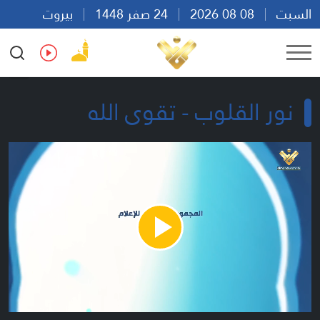
السبت
08 08 2026
24 صفر 1448
بيروت
10:55
Ar
En
Fr
Es
نور القلوب - تقوى الله
Play
Video