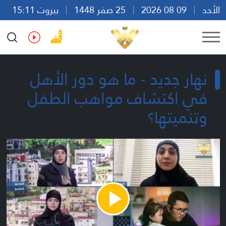
الأحد
09 08 2026
25 صفر 1448
بيروت 15:11
Ar
En
Fr
Es
نهار جديد - ما هو دور الأهل
في اكتشاف مواهب الطفل
وتنميتها؟
Play
Video