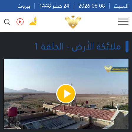
السبت
08 08 2026
24 صفر 1448
بيروت
22:10
Ar
En
Fr
Es
ملائكة الأرض - الحلقة 1
Play
Video