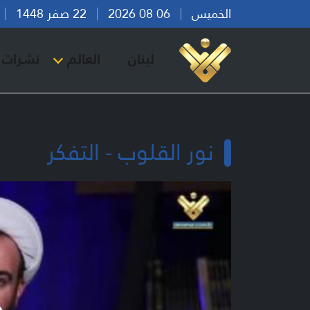
الخميس
06 08 2026
22 صفر 1448
بي
لبنان
العالم
نشرات ا
نور القلوب - التفكر