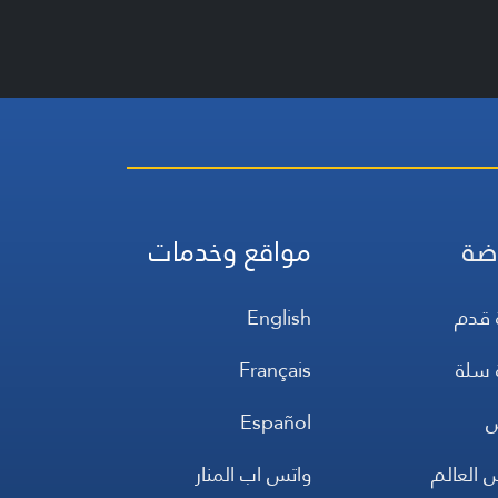
ضة
مواقع وخدمات
 قدم
English
 سلة
Français
س
Español
 العالم
واتس اب المنار