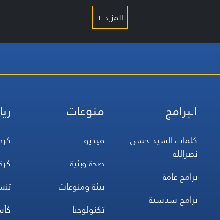
المزيد +
البرامج
منوعات
ريا
كلمات السيد حسن
فيديو
كرة
نصرالله
صحة وبئية
كرة
برامج عامة
بيئة ومنوعات
تن
برامج سياسية
تكنولوجيا
كأس