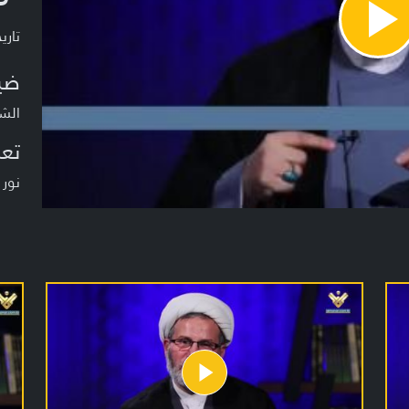
Pla
تاريخ ا
Vide
ضي
الش
تعر
نور 