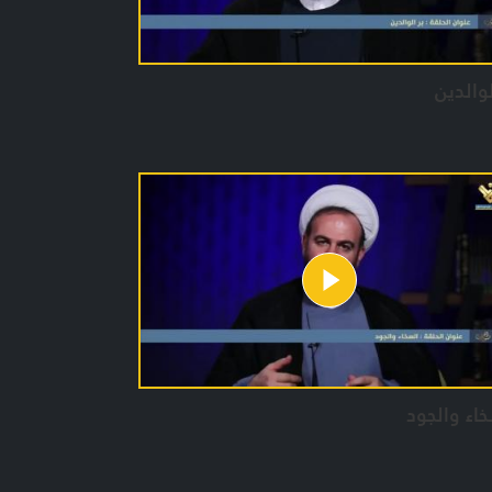
لوالدين
اء والجود