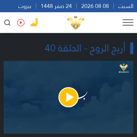
السبت
08 08 2026
24 صفر 1448
بيروت
15:51
Ar
En
Fr
Es
أريج الروح - الحلقة 40
Play
Video