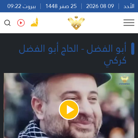
الأحد
09 08 2026
25 صفر 1448
بيروت 09:22
Ar
En
Fr
Es
أبو الفضل - الحاج أبو الفضل
كركي
Play
Video