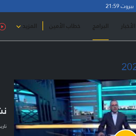
روت 21:59
لأخبار
البرامج
خطاب الأمين
المزيد
نش
تاريخ ا