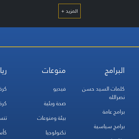
المزيد +
البرامج
منوعات
ريا
كلمات السيد حسن
فيديو
كرة
نصرالله
صحة وبئية
كرة
برامج عامة
بيئة ومنوعات
تن
برامج سياسية
تكنولوجيا
كأس