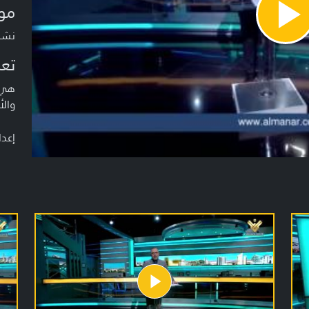
مو
Pla
Vide
نشرة م
تعر
هي ن
والأ
إعدا