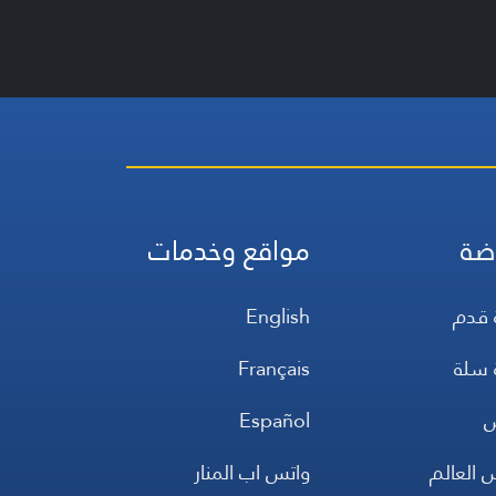
ضة
مواقع وخدمات
 قدم
English
 سلة
Français
س
Español
 العالم
واتس اب المنار