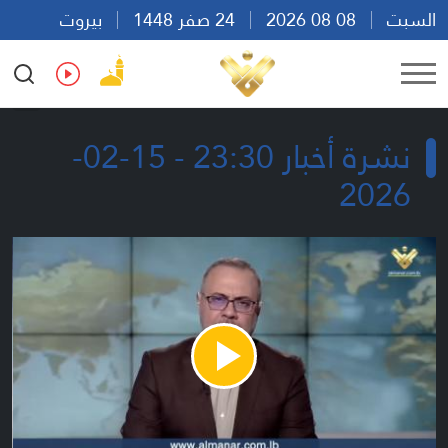
السبت
08 08 2026
24 صفر 1448
بيروت
04:41
Ar
En
Fr
Es
نشرة أخبار 23:30 - 15-02-
2026
Play
Video