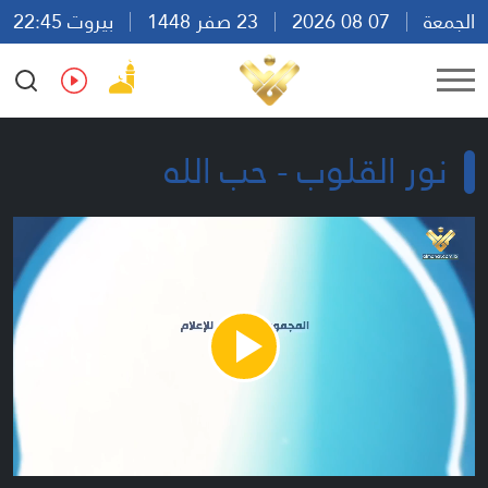
الجمعة
07 08 2026
23 صفر 1448
بيروت 22:45
Ar
En
Fr
Es
نور القلوب - حب الله
Play
Video