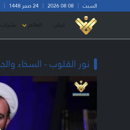
السبت
08 08 2026
24 صفر 1448
بير
لبنان
العالم
نشرات ا
نور القلوب - السخاء والج