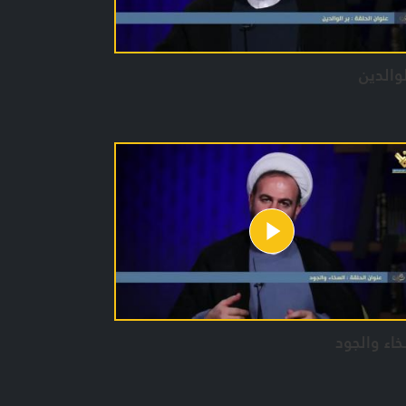
لوالدين
اء والجود