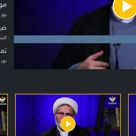
مو
Pla
نور 
Vide
ضي
الش
تعر
نور 