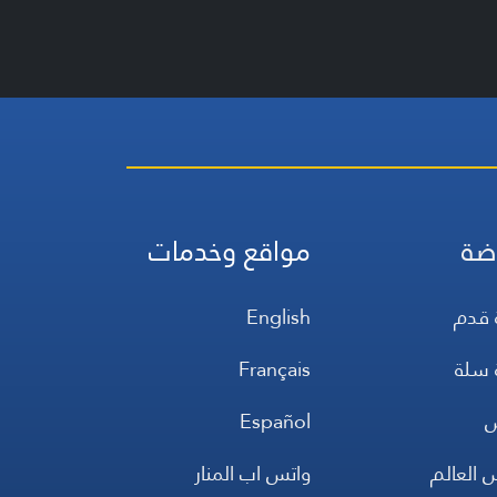
ضة
مواقع وخدمات
 قدم
English
 سلة
Français
س
Español
 العالم
واتس اب المنار