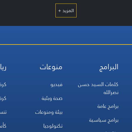
المزيد +
البرامج
منوعات
ريا
كلمات السيد حسن
فيديو
كرة
نصرالله
صحة وبئية
كرة
برامج عامة
بيئة ومنوعات
تن
برامج سياسية
تكنولوجيا
كأس