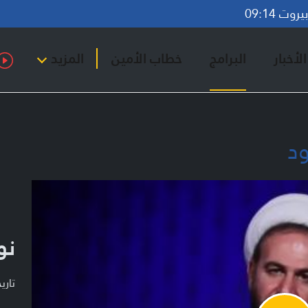
وت 09:14
لأخبار
البرامج
خطاب الأمين
المزيد
ود
نو
تاريخ ا