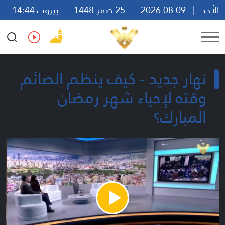
الأحد
09 08 2026
25 صفر 1448
بيروت 14:44
Ar
En
Fr
Es
نهار جديد - كيف ينظم الصائم
وقته لإحياء شهر رمضان
المبارك؟
Play
Video