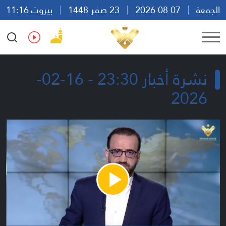
الجمعة
07 08 2026
23 صفر 1448
بيروت 11:16
Ar
En
Fr
Es
نشرة أخبار 23:30 - 16-02-
2026
Play
Video