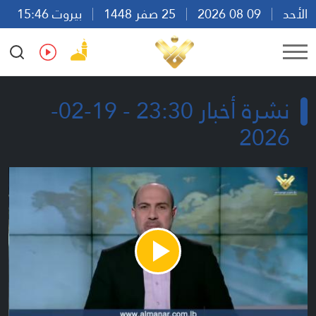
الأحد
09 08 2026
25 صفر 1448
بيروت 15:46
Ar
En
Fr
Es
نشرة أخبار 23:30 - 19-02-
2026
Play
Video