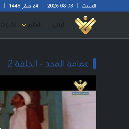
السبت
08 08 2026
24 صفر 1448
بير
لبنان
العالم
نشرات ا
عمامة المجد - الحلقة 2