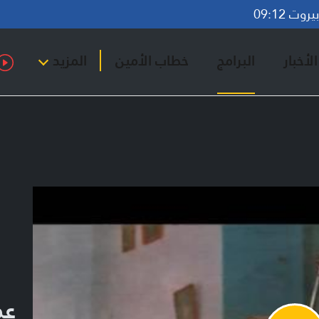
وت 09:12
لأخبار
البرامج
خطاب الأمين
المزيد
عم