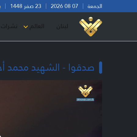
الجمعة
07 08 2026
23 صفر 1448
بيرو
لبنان
العالم
نشرات ا
صدقوا - الشهيد محمد أح