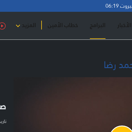
ت 06:19
لأخبار
البرامج
خطاب الأمين
المزيد
مد رضا
صد
تاريخ ا