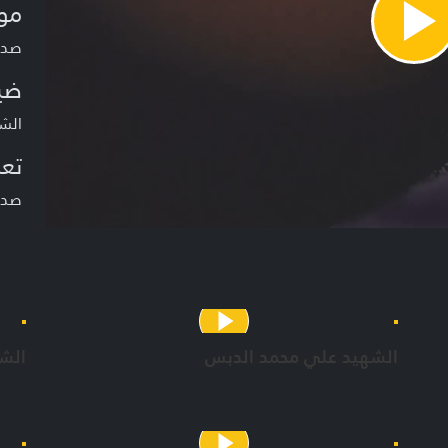
مو
Pla
صدقو
Vide
ضي
الشه
تعر
صدق
الشهيد علي محمد الدبس
الش