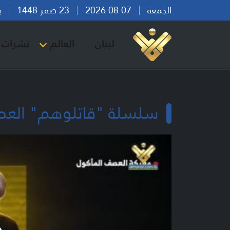
الجمعة
07 08 2026
23 صفر 1448
بيرو
لبنان
العالم
نشرات ا
سلسلة "قاتلوهم" العصف