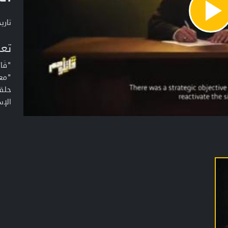
Pla
تاريخ ا
Vide
تعر
"قَا
"مع
حلقا
الإس