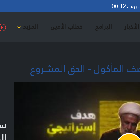
ت 00:12
لأخبار
البرامج
خطاب الأمين
المزيد
 المأكول - الحق المشروع
سل
ال