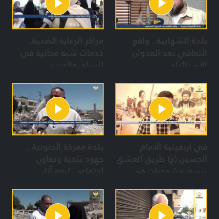
بلدة الشهابية.. واقع
مراكز الرعاية الصحية..
التعافي بعد العدوان
خدمات شبه مجانية في
الإسرائيلي
السلم والحرب
في اربعينية الامام
بلدة معركة الجنوبية ..
الحسين (ع) طريق العشق
جهود بلدية وتعاون
يرسم مشهديات في
إجتماعي لرفع آثار
بعلبك
العدوان رغم الدمار
والمجازر الصهيونية