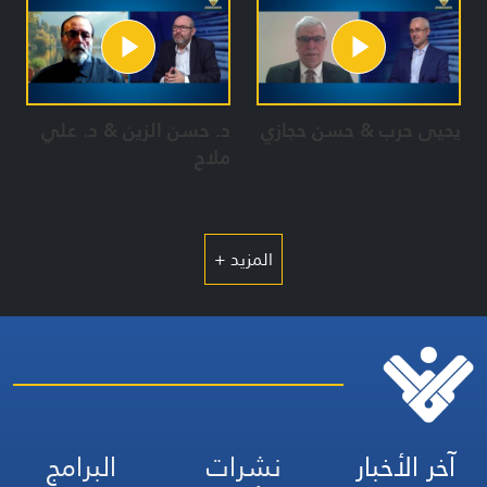
يحيى حرب & حسن حجازي
د. حسن الزين & د. علي
ملاح
المزيد +
آخر الأخبار
نشرات
البرامج