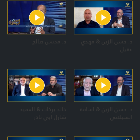
د. حسن الزين & مهدي
د. محسن صالح
عقيل
د. حسن الزين & اسامة
خالد بركات & العميد
السبلاني
شارل ابي نادر