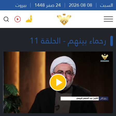
السبت
08 08 2026
24 صفر 1448
بيروت
20:32
Ar
En
Fr
Es
رحماء بينهم - الحلقة 11
Play
Video