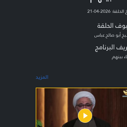
لحلقة: 2026-04-21
وف الحلقة
خ أبو صالح عباس
يف البرنامج
ء بينهم
المزيد