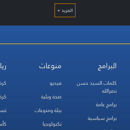
المزيد +
البرامج
منوعات
ريا
كلمات السيد حسن
فيديو
كرة
نصرالله
صحة وبئية
كرة
برامج عامة
بيئة ومنوعات
تن
برامج سياسية
تكنولوجيا
كأس