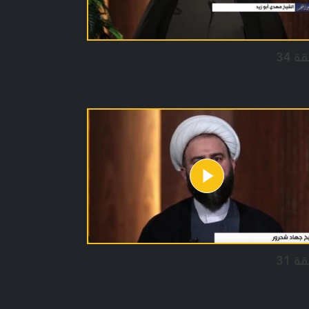
ة 34
ة 31