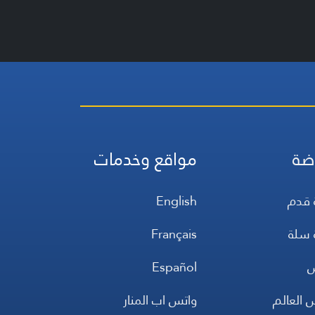
ضة
مواقع وخدمات
 قدم
English
 سلة
Français
س
Español
 العالم
واتس اب المنار