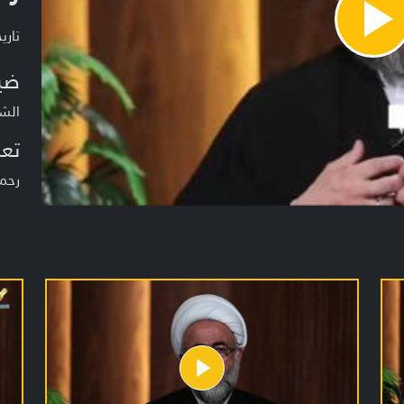
Pla
تاريخ ا
Vide
ضي
الشي
تعر
رحما