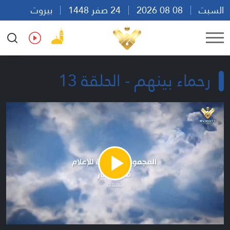
السبت
08 08 2026
24 صفر 1448
بيروت
10:52
Ar
En
Fr
Es
رحماء بينهم - الحلقة 13
Play
Video