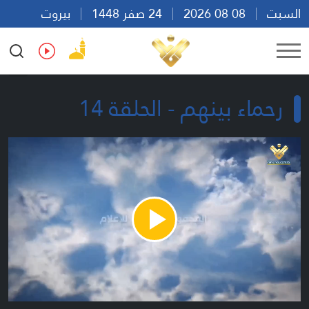
السبت
08 08 2026
24 صفر 1448
بيروت
06:07
Ar
En
Fr
Es
رحماء بينهم - الحلقة 14
Play
Video