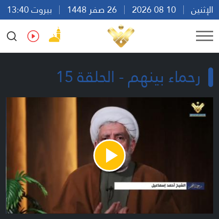
الإثنين
10 08 2026
26 صفر 1448
بيروت 13:40
Ar
En
Fr
Es
رحماء بينهم - الحلقة 15
Play
Video