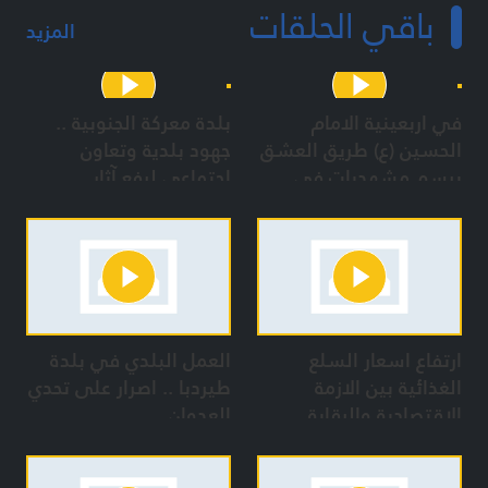
باقي الحلقات
المزيد
في اربعينية الامام
بلدة معركة الجنوبية ..
الحسين (ع) طريق العشق
جهود بلدية وتعاون
يرسم مشهديات في
إجتماعي لرفع آثار
بعلبك
العدوان رغم الدمار
والمجازر الصهيونية
ارتفاع اسعار السلع
العمل البلدي في بلدة
الغذائية بين الازمة
طيردبا .. اصرار على تحدي
الاقتصادية والرقابة
العدوان