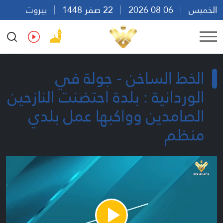
الخميس
06 08 2026
22 صفر 1448
بيروت
08:02
Ar
En
Fr
Es
الخط الساخن - جولة في
الوردانية : بلدة احتضنت النازحين
الصامدين وواكبها عمل بلدي
منظم
Play