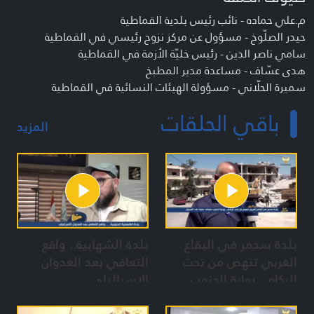
م.علي حماده - نائب رئيس بلدية القماطية
حيدر الصلّوخ - مسؤول عن مركز نزوح رئيسي في القماطية
سامي ناصر الدين - رئيس خليّة الأزمة في القماطية
هدى عسّاف - مساعدة مدير المطبخ
سميرة الحلّاني - مسؤولة الهيئات النسائية في القماطية
تعريف البرنامج
باقي الحلقات
المزيد
الخط الساخن
بلدة سحمر في البقاع
بلدة الشهابية.. واقع
الغربي تنهض من تحت
التعافي بعد العدوان
الركام.. بوابة الجنوب
الإسرائيلي
ستبقى عصية على