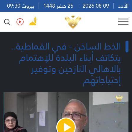
الأحد
09 08 2026
25 صفر 1448
بيروت 09:30
Ar
En
Fr
Es
الخط الساخن - في القماطية..
يتكاتف أبناء البلدة للإهتمام
بالاهالي النازحين وتوفير
إحتياجاتهم
Play