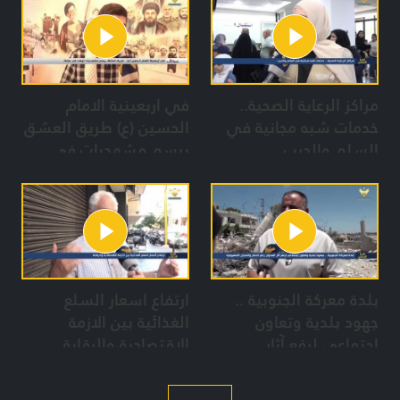
العدوان
مراكز الرعاية الصحية..
في اربعينية الامام
خدمات شبه مجانية في
الحسين (ع) طريق العشق
السلم والحرب
يرسم مشهديات في
بعلبك
بلدة معركة الجنوبية ..
ارتفاع اسعار السلع
جهود بلدية وتعاون
الغذائية بين الازمة
إجتماعي لرفع آثار
الاقتصادية والرقابة
العدوان رغم الدمار
والمجازر الصهيونية