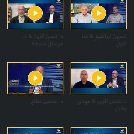
حسين ابراهيم & حنا
د. حسن الزين & د.
خليل
ميشال شحادة
د. حسن الزين & مهدي
د. محسن صالح
عقيل