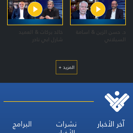
د. حسن الزين & اسامة
خالد بركات & العميد
السبلاني
شارل ابي نادر
المزيد +
آخر الأخبار
نشرات
البرامج
الأخبار