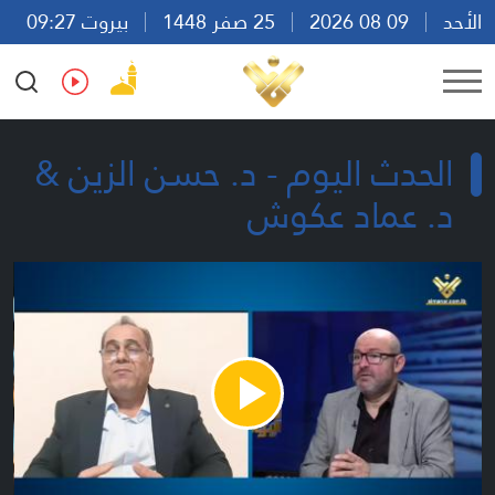
الأحد
09 08 2026
25 صفر 1448
بيروت 09:27
Ar
En
Fr
Es
الحدث اليوم - د. حسن الزين &
د. عماد عكوش
Play
Video