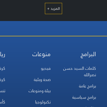
المزيد +
البرامج
منوعات
ريا
كلمات السيد حسن
فيديو
كرة
نصرالله
صحة وبئية
كرة
برامج عامة
بيئة ومنوعات
تن
برامج سياسية
تكنولوجيا
كأس