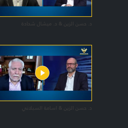
د. حسن الزين & د. ميشال شحادة
د. حسن الزين & اسامة السبلاني