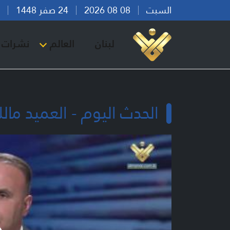
السبت
08 08 2026
24 صفر 1448
بير
لبنان
العالم
نشرات ا
الحدث اليوم - العميد مال