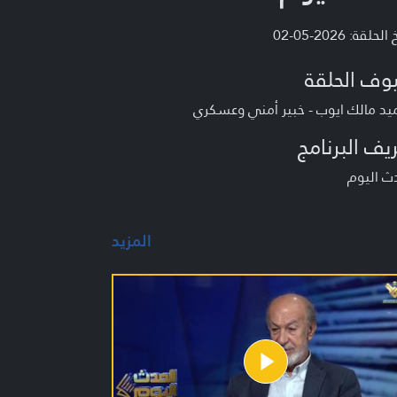
لحلقة: 2026-05-02
وف الحلقة
يد مالك ايوب - خبير أمني وعسكري
يف البرنامج
ث اليوم
المزيد