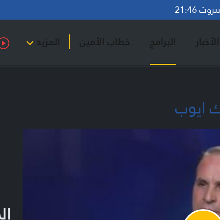
وت 21:46
لأخبار
البرامج
خطاب الأمين
المزيد
ك ايوب
ال