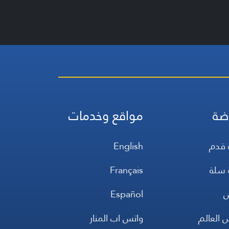
ضة
مواقع وخدمات
 قدم
English
 سلة
Français
س
Español
 العالم
واتس اب المنار