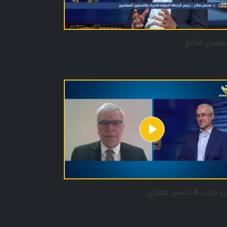
محسن صالح
ى حرب & حسن حجازي