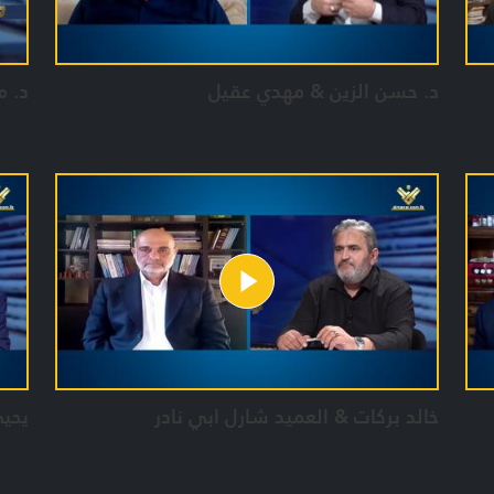
د. حسن الزين & مهدي عقيل
د. 
خالد بركات & العميد شارل ابي نادر
يحي