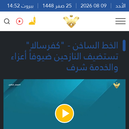
الأحد
09 08 2026
25 صفر 1448
بيروت 14:52
Ar
En
Fr
Es
الخط الساخن - "كفرسالا"
تستضيف النازحين ضيوفاً أعزاء
والخدمة شرف
Play
Video