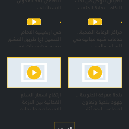
الغربي تنهض من تحت
التعافي بعد العدوان
الركام.. بوابة الجنوب
الإسرائيلي
ستبقى عصية على
العدوان
مراكز الرعاية الصحية..
في اربعينية الامام
خدمات شبه مجانية في
الحسين (ع) طريق العشق
السلم والحرب
يرسم مشهديات في
بعلبك
بلدة معركة الجنوبية ..
ارتفاع اسعار السلع
جهود بلدية وتعاون
الغذائية بين الازمة
إجتماعي لرفع آثار
الاقتصادية والرقابة
العدوان رغم الدمار
والمجازر الصهيونية
المزيد +