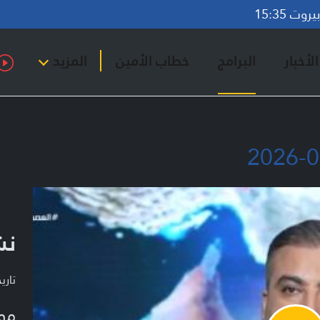
وت 15:35
لأخبار
البرامج
خطاب الأمين
المزيد
نشر
تاريخ ا
مو