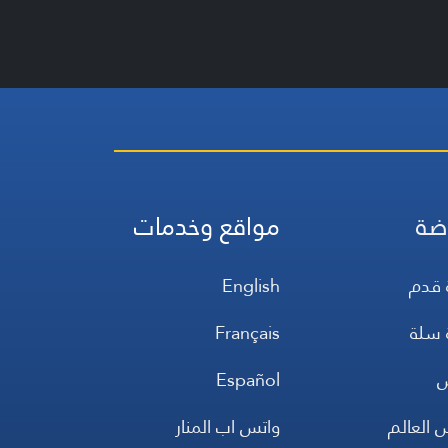
ضة
مواقع وخدمات
 قدم
English
 سلة
Français
س
Español
 العالم
واتس اب المنار