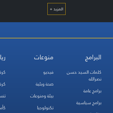
المزيد +
البرامج
منوعات
ريا
كلمات السيد حسن
فيديو
كرة
نصرالله
صحة وبئية
كرة
برامج عامة
بيئة ومنوعات
تن
برامج سياسية
تكنولوجيا
كأس