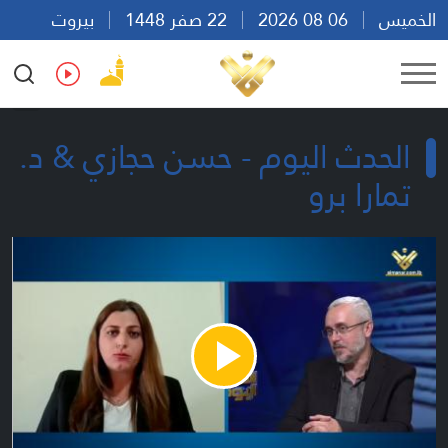
الخميس
06 08 2026
22 صفر 1448
بيروت
07:55
Ar
En
Fr
Es
الحدث اليوم - حسن حجازي & د.
تمارا برو
Play
Video