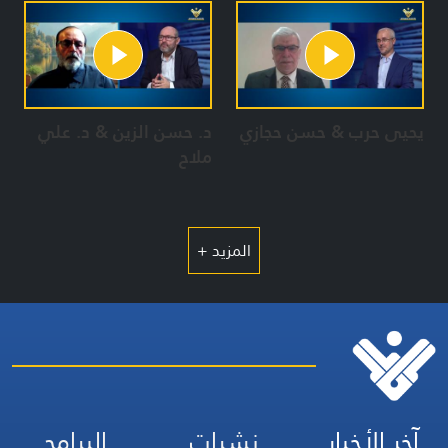
يحيى حرب & حسن حجازي
د. حسن الزين & د. علي
ملاح
المزيد +
آخر الأخبار
نشرات
البرامج