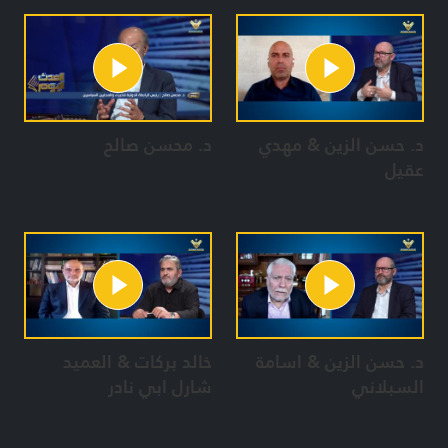
د. حسن الزين & مهدي
د. محسن صالح
عقيل
د. حسن الزين & اسامة
خالد بركات & العميد
السبلاني
شارل ابي نادر