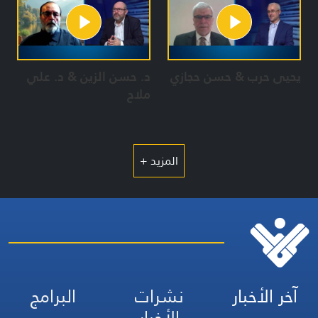
يحيى حرب & حسن حجازي
د. حسن الزين & د. علي
ملاح
المزيد +
آخر الأخبار
نشرات
البرامج
الأخبار