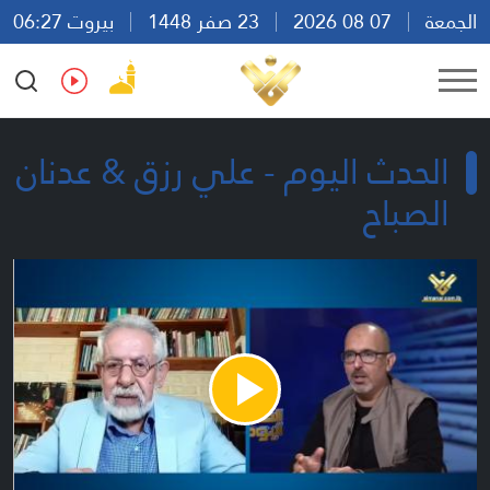
الجمعة
07 08 2026
23 صفر 1448
بيروت 06:27
Ar
En
Fr
Es
الحدث اليوم - علي رزق & عدنان
الصباح
Play
Video