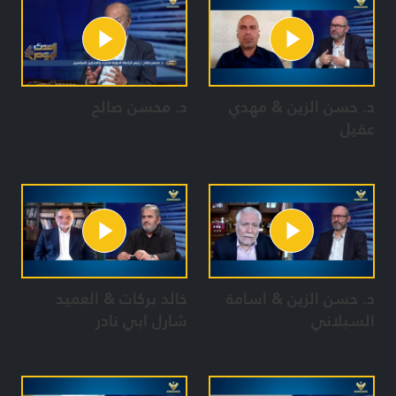
د. حسن الزين & مهدي
د. محسن صالح
عقيل
د. حسن الزين & اسامة
خالد بركات & العميد
السبلاني
شارل ابي نادر