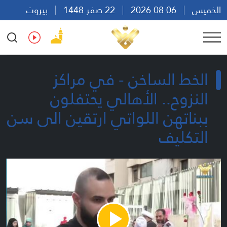
الخميس
06 08 2026
22 صفر 1448
بيروت
17:50
Ar
En
Fr
Es
الخط الساخن - في مراكز
النزوح.. الأهالي يحتفلون
ببناتهن اللواتي ارتقين الى سن
التكليف
Play