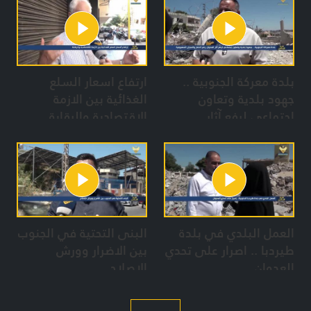
بلدة معركة الجنوبية ..
ارتفاع اسعار السلع
جهود بلدية وتعاون
الغذائية بين الازمة
إجتماعي لرفع آثار
الاقتصادية والرقابة
العدوان رغم الدمار
والمجازر الصهيونية
العمل البلدي في بلدة
البنى التحتية في الجنوب
طيردبا .. اصرار على تحدي
بين الاضرار وورش
العدوان
الاصلاح