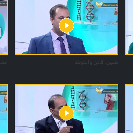
توعو
تقدي
يوسف
حسا
فري
المخ
طنين الأذن والدوخة
انقط
الإع
بشر
حورا
مهدي