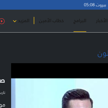
روت 05:08
لأخبار
البرامج
خطاب الأمين
المزيد
لون
صح
تاريخ ا
مو