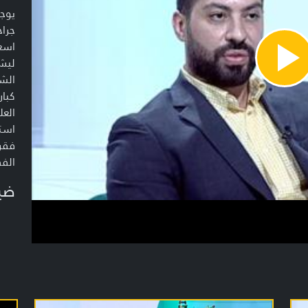
يوجد
جراح
اسعا
ليش 
Pla
Vide
الش
كبار
العل
استخ
فقرة
الفق
ضي
د. ق
الور
تعر
برن
الأم