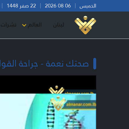
الخميس
06 08 2026
22 صفر 1448
بي
لبنان
العالم
نشرات ا
صحتك نعمة - جراحة القو