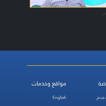
رص
ضة
مواقع وخدمات
 قدم
English