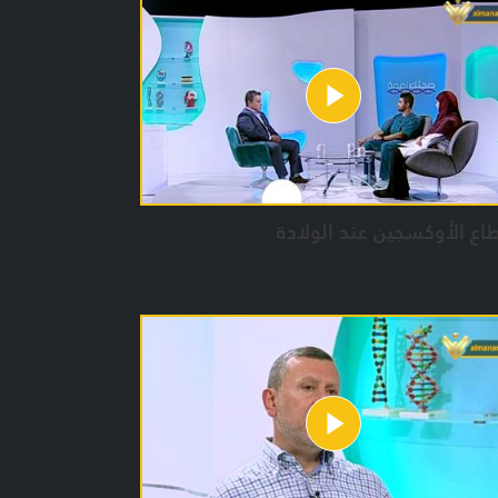
ية مهمة.
م :
 حمدان / آمنة البزال / حوراء حلباوي
م ياسين / زينب بريطع / حسن نجدي
ق العمل
رجة: فاطمة الدبق
اع الأوكسجين عند الولادة
داد:
ى سعد / آمنة البزال / يوسف حمدان
ء حلباوي / حسام ياسين / زينب بريطع
 بيلون / زينب سليم / إدارة الإنتاج: جنان زغيب