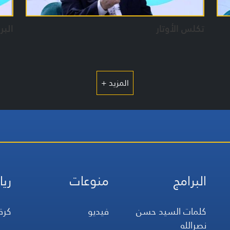
تكلس الأوتار
الب
المزيد +
البرامج
منوعات
ريا
كلمات السيد حسن
فيديو
كرة
نصرالله