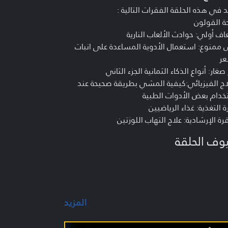
 في هذه الحلقة الفقرات التالية :
ة القولون
ف أولي: حوادث الألعاب النارية
ممنوع: استعمال الأدوية المساعدة على انبات
عر
 صغار: أنواع الذكاء الثمانية الجزء الثاني
اج الفيزيائي:كيفية المشي بطريقة صحيحة عند
دام بعض الأدوات الطبية
 التغذية: غذاء الرياضيين
رة الإرشادية: علاج التهاب اللوزتين
وف الحلقة
اسم شميساني- أخصائي في الجراحة العامة وجراحة
م الخبيث
يف البرنامج
المزيد
امج طبي إرشادي يتضمن فقرات متعددة تناقش
راض الشائعة في مجتمعنا بالاضافة الى فقرات