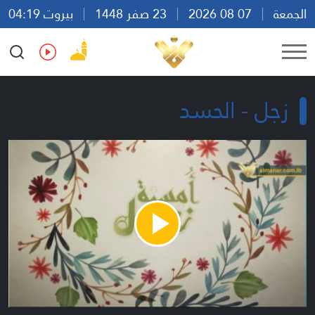
الجمعة
07 08 2026
23 صفر 1448
بيروت 04:19
Ar
En
Fr
Es
زجل - الحسد
Play
Video