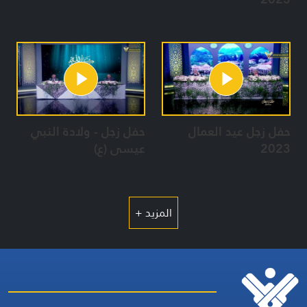
حفل زجل عيد العمال
حفل زجل - ولادة النبي
2023
عيسى (ع)
المزيد +