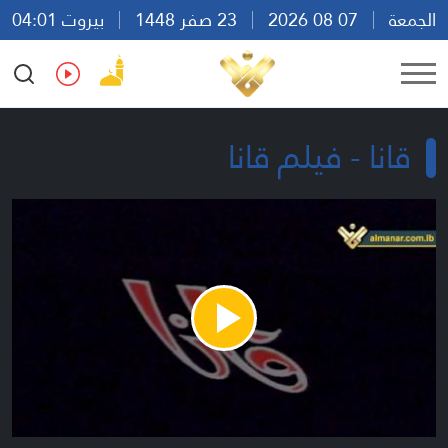
الجمعة
07 08 2026
23 صفر 1448
بيروت 04:01
Ar
En
Fr
Es
قانا - فيلم قانا
Play
Video