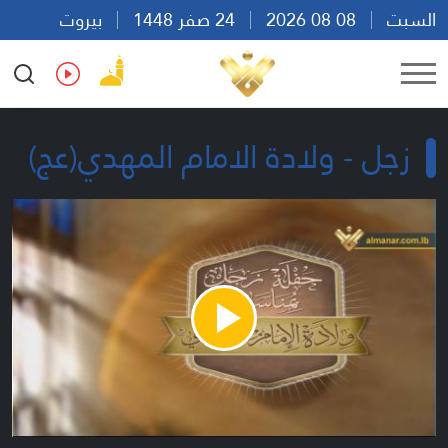
السبت
08 08 2026
24 صفر 1448
بيروت
09:51
Ar
En
Fr
Es
زجل - ولادة الامام المهدي(عج)
Play
Video