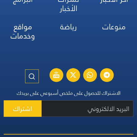
مهدي غدّار
الأخبار
سارة جابر
هدى رحمي
منوعات
رياضة
مواقع
وخدمات
الاشتراك للحصول على ملخص أسبوعي على بريدك
اشتراك