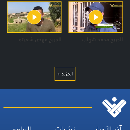
هذا الانسان البطل يومه، كيف يتوجه الى عمله؟ كيف يتعامل مع
النّاس؟ وكيف يعاملونه؟ كيف يتصرّف في الشارع والسّوق وفي
مكان العمل؟ ما يزعجه وما يفرحه؟ وأبرز المعوّقات التي
يواجهها.والمعوّقات الأساسيّة التي واجهته في السّابق والتي
يخبرنا عنها هو أو أحد المقرّبين منه من خلال مقابلات بسيطة
الجريح محمد شهاب
الجريح مهدي شعيتو
وسريعة.
فريق العمل
فكرة ورؤية اخراجية واشراف على الاعداد ومنتج : رشا المذبوح
المزيد +
إخراج :
عبد الكريم خشّاب
مهدي غدّار
بلال جلوان
منذر الزين
محمد ناصر الدين
إعداد
رشا المذبوح
آخر الأخبار
نشرات
البرامج