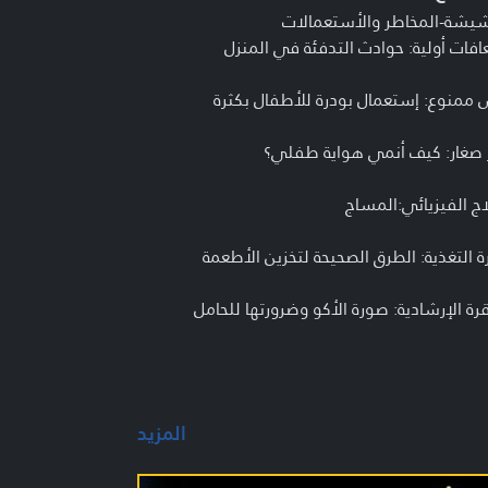
شيشة-المخاطر والأستعمالات
فات أولية: حوادث التدفئة في المنزل
ممنوع: إستعمال بودرة للأطفال بكثرة
ر صغار: كيف أنمي هواية طفلي؟
اج الفيزيائي:المساج
 التغذية: الطرق الصحيحة لتخزين الأطعمة
رة الإرشادية: صورة الأكو وضرورتها للحامل
وف الحلقة
لاء ريحان- أخصائية طب عائلة
يف البرنامج
المزيد
امج طبي إرشادي يتضمن فقرات متعددة تناقش