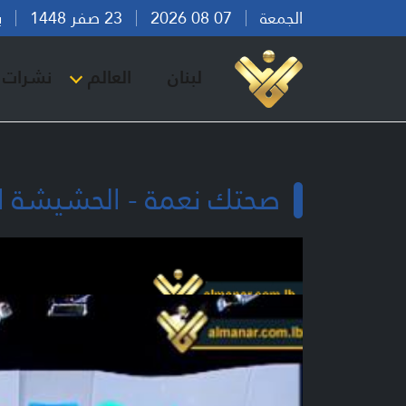
الجمعة
07 08 2026
23 صفر 1448
بيرو
لبنان
العالم
نشرات ا
صحتك نعمة - الحشيشة ال