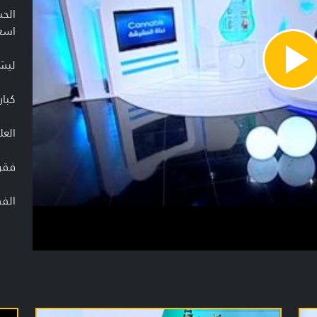
الح
اسعا
ليش 
Pla
Vide
كبا
العل
فقرة
الفق
ضي
د. آ
تعر
برن