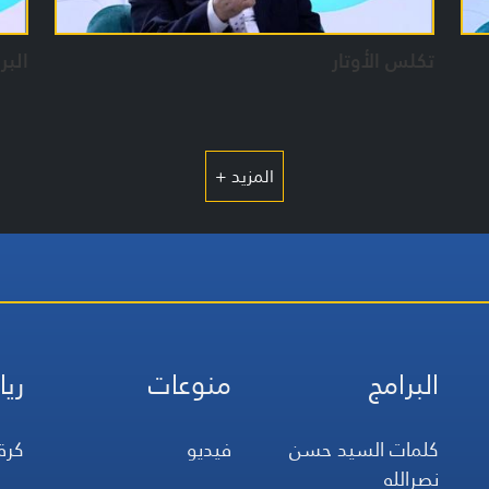
تكلس الأوتار
الب
المزيد +
البرامج
منوعات
ريا
كلمات السيد حسن
فيديو
كرة
نصرالله