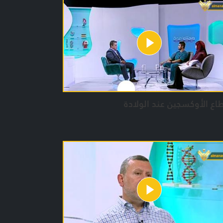
راض الشائعة في مجتمعنا بالاضافة الى فقرات
ية مهمة.
م :
 حمدان / آمنة البزال / حوراء حلباوي
م ياسين / زينب بريطع / حسن نجدي
ق العمل
اع الأوكسجين عند الولادة
رجة: فاطمة الدبق
داد:
ى سعد / آمنة البزال / يوسف حمدان
ء حلباوي / حسام ياسين / زينب بريطع
 بيلون / زينب سليم / إدارة الإنتاج: جنان زغيب