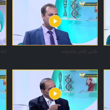
الأم
توعو
تقدي
يوسف
حسا
فري
طنين الأذن والدوخة
انقط
المخ
الإع
بشر
حورا
مهدي