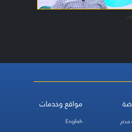
رص
ضة
مواقع وخدمات
 قدم
English