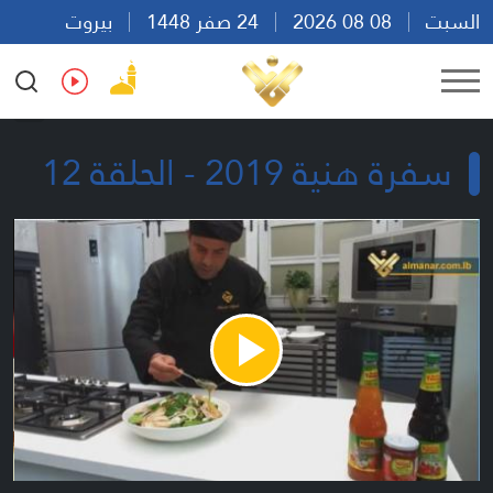
السبت
08 08 2026
24 صفر 1448
بيروت
13:04
Ar
En
Fr
Es
سفرة هنية 2019 - الحلقة 12
Play
Video