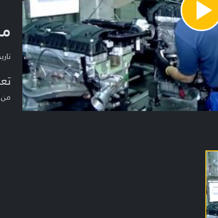
Pla
من
Vide
تاريخ ا
تعر
من إ