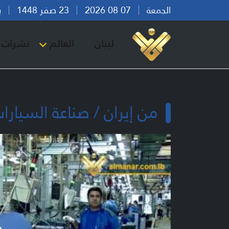
الجمعة
07 08 2026
23 صفر 1448
بيرو
لبنان
العالم
نشرات ا
من إيران / صناعة السيارات 