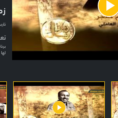
زم
Pla
Vide
تاريخ ا
تعر
برنا
لها 