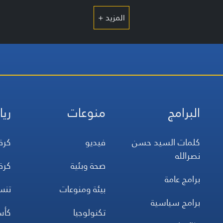
المزيد +
البرامج
منوعات
ريا
كلمات السيد حسن
فيديو
كرة
نصرالله
صحة وبئية
كرة
برامج عامة
بيئة ومنوعات
تن
برامج سياسية
تكنولوجيا
كأس