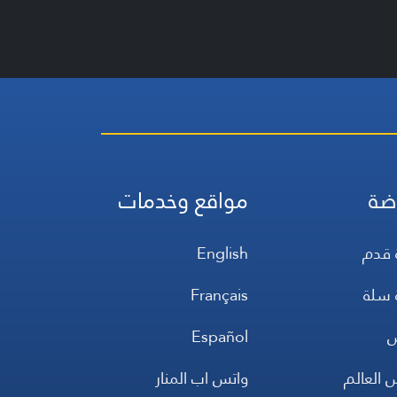
ضة
مواقع وخدمات
 قدم
English
 سلة
Français
س
Español
 العالم
واتس اب المنار