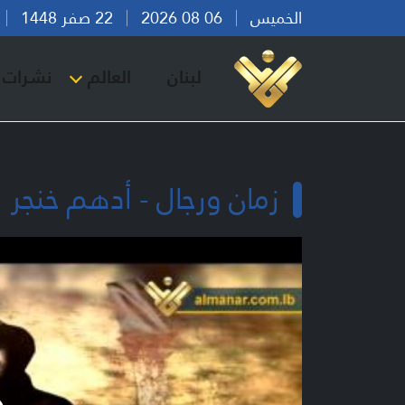
الخميس
06 08 2026
22 صفر 1448
بي
لبنان
العالم
نشرات ا
زمان ورجال - أدهم خنجر