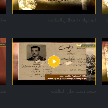
ه
أبو جهاد - الفدائي الصامت
سلط
محمد زغيب بطل المالكية
فتح