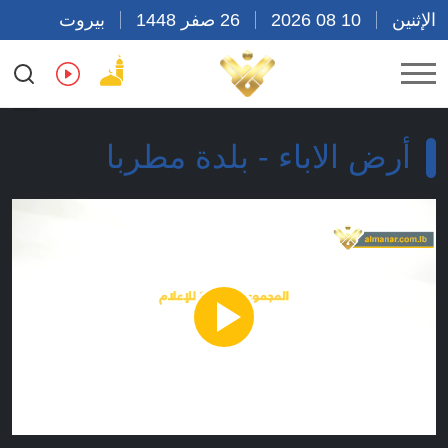
الإثنين
10 08 2026
26 صفر 1448
بيروت
18:13
Ar
En
Fr
Es
أرض الاباء - بلدة مطربا
Play
Video