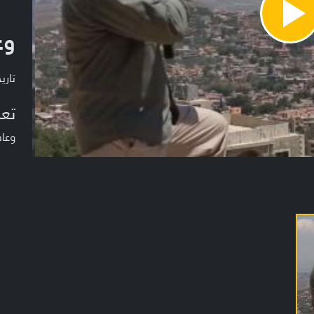
Pla
وع
Vide
تاريخ ا
تعر
وعادت