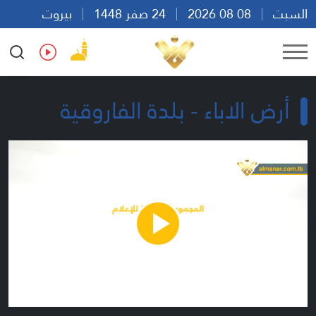
السبت
08 08 2026
24 صفر 1448
بيروت
08:26
Ar
En
Fr
Es
أرض الاباء - بلدة الفاروقية
Play
Video