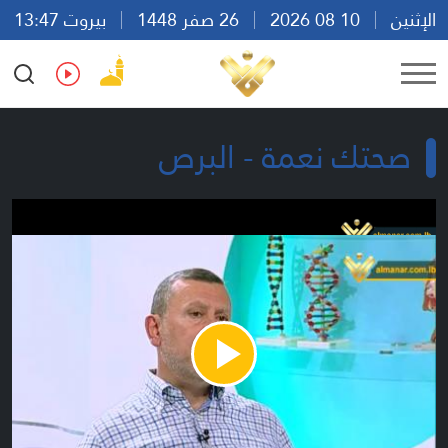
الإثنين
10 08 2026
26 صفر 1448
بيروت 13:47
Ar
En
Fr
Es
صحتك نعمة - البرص
Play
Video