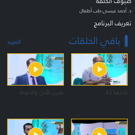
ضيوف الحلقة
د. أحمد عيسى-طب أطفال
تعريف البرنامج
برنامج طبي إرشادي يتضمن فقرات متعددة تناقش الأمراض
باقي الحلقات
الشائعة في مجتمعنا بالاضافة الى فقرات توعوية مهمة.
المزيد
تقديم :
يوسف حمدان / آمنة البزال / حوراء حلباوي
حسام ياسين / زينب بريطع / حسن نجدي
فريق العمل
الحلقة 52
طنين الأذن والدوخة
المخرجة: فاطمة الدبق
الإعداد:
بشرى سعد / آمنة البزال / يوسف حمدان
حوراء حلباوي / حسام ياسين / زينب بريطع
مهدي بيلون / زينب سليم / إدارة الإنتاج: جنان زغيب