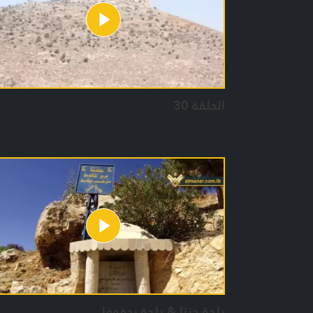
الحلقة 30
بلدة جنتا & بلدة يحفوفا