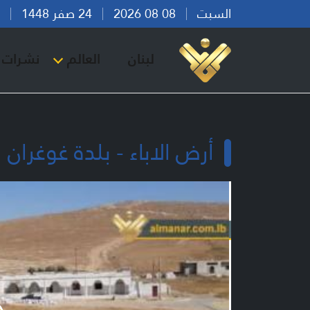
السبت
08 08 2026
24 صفر 1448
بير
لبنان
العالم
نشرات ا
أرض الاباء - بلدة غوغران