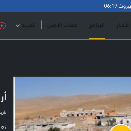
وت 06:19
لأخبار
البرامج
خطاب الأمين
المزيد
أر
تاريخ ا
تعر