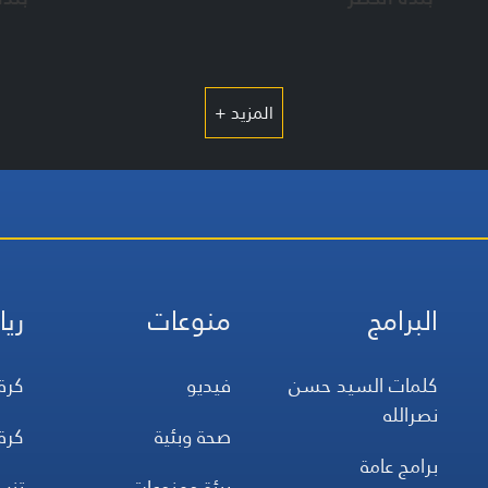
المزيد +
البرامج
منوعات
ريا
كلمات السيد حسن
فيديو
كرة
نصرالله
صحة وبئية
كرة
برامج عامة
بيئة ومنوعات
تن