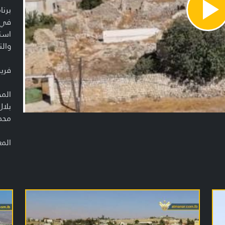
برنا
Pla
في ا
Vide
است
والت
فريق
الم
بلال
محمد
الم
قاس
مري