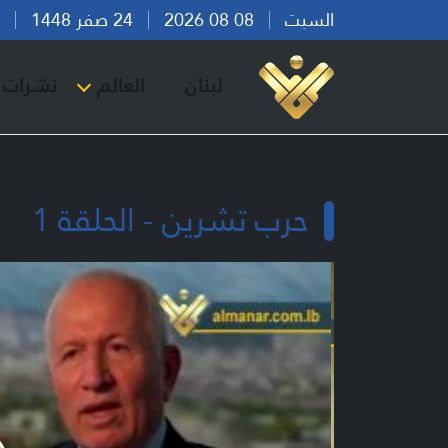
السبت
08 08 2026
24 صفر 1448
بير
لبنان
العالم
نشرات ا
حرب تشرين - الحلقة 1