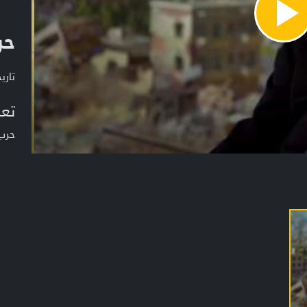
Pla
حر
Vide
تاريخ ا
تعر
حرب