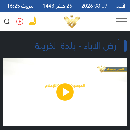
الأحد
09 08 2026
25 صفر 1448
بيروت 16:25
Ar
En
Fr
Es
أرض الاباء - بلدة الخريبة
Play
Video