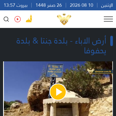
الإثنين
10 08 2026
26 صفر 1448
بيروت 13:57
Ar
En
Fr
Es
أرض الاباء - بلدة جنتا & بلدة
يحفوفا
Play
Video